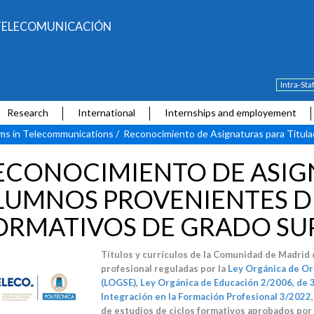
E TELECOMUNICACIÓN
Intra-Sta
Research
International
Internships and employement
ams in Telecommunications
/
Reconocimiento de Asignaturas para Titul
ECONOCIMIENTO DE ASIG
LUMNOS PROVENIENTES D
ORMATIVOS DE GRADO SU
Títulos y currículos de la Comunidad de Madrid
profesional reguladas por la
Ley Orgánica de Or
(LOGSE)
,
Ley Orgánica de Educación 2/2006, de 
Integración en la Formación Profesional 3/2022
de estudios de ciclos formativos aprobados por