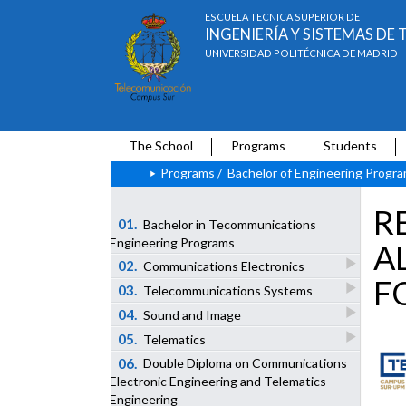
ESCUELA TÉCNICA SUPERIOR DE
INGENIERÍA Y SISTEMAS D
UNIVERSIDAD POLITÉCNICA DE MADRID
The School
Programs
Students
Programs
/
Bachelor of Engineering Progr
R
01.
Bachelor in Tecommunications
Engineering Programs
A
02.
Communications Electronics
F
03.
Telecommunications Systems
04.
Sound and Image
05.
Telematics
06.
Double Diploma on Communications
Electronic Engineering and Telematics
Engineering