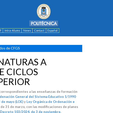
ff
Intra-Alums
News
Contact
Español
ados de CFGS
NATURAS A
E CICLOS
PERIOR
 correspondientes a las enseñanzas de formación
denación General del Sistema Educativo 1/1990
3 de mayo (LOE)
y
Ley Orgánica de Ordenación e
, de 31 de marzo, con las modificaciones de planes
Decreto 103/2024, de 3 de noviembre
.