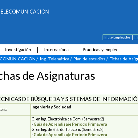
E TELECOMUNICACIÓN
Intra-Empleados
I
Investigación
Internacional
Prácticas y empleo
LECOMUNICACIÓN
/
Ing. Telemática
/
Plan de estudios
/
Fichas de Asig
chas de Asignaturas
ÉCNICAS DE BÚSQUEDA Y SISTEMAS DE INFORMACIÓN
Ingeniería y Sociedad
eria
G. en Ing. Electrónica de Com. (Semestre:2)
-
Guía de Aprendizaje Periodo Primavera
G. en Ing. de Sist. de Telecom. (Semestre:2)
-
Guía de Aprendizaje Periodo Primavera