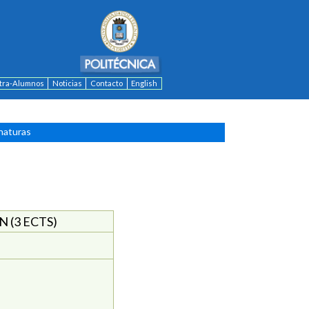
ntra-Alumnos
Noticias
Contacto
English
naturas
 (3 ECTS)