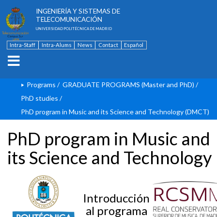
ESCUELA TÉCNICA SUPERIOR DE
INGENIERÍA Y SISTEMAS DE
TELECOMUNICACIÓN
UNIVERSIDAD POLITÉCNICA DE MADRID
Intra-Staff
Intra-Alums
News
Contact
Español
Programs
/
GRADUATE PROGRAMS (Master and PhD)
/
PhD studies
/
PhD program in Music and its Science and Technology (DMCT)
PhD program in Music and
its Science and Technology
Introducción
al programa