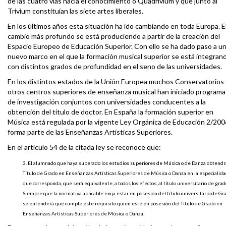
de las cuatro vías hacia el conocimiento o Quadrivium y que junto al
Trivium constituían las siete artes liberales.
En los últimos años esta situación ha ido cambiando en toda Europa. E
cambio más profundo se está produciendo a partir de la creación del
Espacio Europeo de Educación Superior. Con ello se ha dado paso a u
nuevo marco en el que la formación musical superior se está integran
con distintos grados de profundidad en el seno de las universidades.
En los distintos estados de la Unión Europea muchos Conservatorios 
otros centros superiores de enseñanza musical han iniciado programa
de investigación conjuntos con universidades conducentes a la
obtención del título de doctor. En España la formación superior en
Música está regulada por la vigente Ley Orgánica de Educación 2/200
forma parte de las Enseñanzas Artísticas Superiores.
En el artículo 54 de la citada ley se reconoce que:
3. El alumnado que haya superado los estudios superiores de Música o de Danza obtendr
Título de Grado en Enseñanzas Artísticas Superiores de Música o Danza en la especialid
que corresponda, que será equivalente, a todos los efectos, al título universitario de grad
Siempre que la normativa aplicable exija estar en posesión del título universitario de Gr
se entenderá que cumple este requisito quien esté en posesión del Título de Grado en
Enseñanzas Artísticas Superiores de Música o Danza.