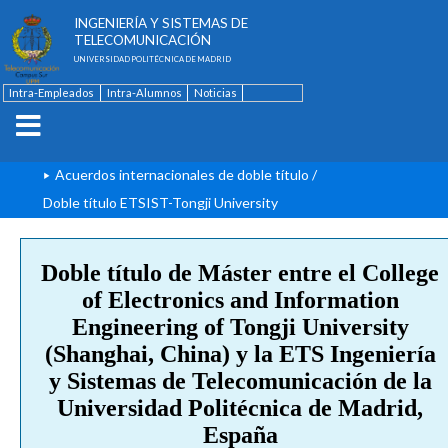
ESCUELA TÉCNICA SUPERIOR DE
INGENIERÍA Y SISTEMAS DE
TELECOMUNICACIÓN
UNIVERSIDAD POLITÉCNICA DE MADRID
Intra-Empleados
Intra-Alumnos
Noticias
Contacto
English
Acuerdos internacionales de doble título
/
Doble título ETSIST-Tongji University
Doble título de Máster entre el College
of Electronics and Information
Engineering of Tongji University
(Shanghai, China) y la ETS Ingeniería
y Sistemas de Telecomunicación de la
Universidad Politécnica de Madrid,
España