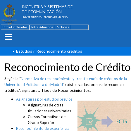
ESCUELA TÉCNICA SUPERIOR DE
INGENIERÍA Y SISTEMAS DE
TELECOMUNICACIÓN
UNIVERSIDAD POLITÉCNICA DE MADRID
Intra-Empleados
Intra-Alumnos
Noticias
Contacto
English
Estudios
/
Reconocimiento créditos
Reconocimiento de Crédito
Según la “
Normativa de reconocimiento y transferencia de créditos de la
Universidad Politécnica de Madrid
” existen varias formas de reconocer
Tipos de Reconocimientos:
créditos/asignaturas.
Asignaturas por estudios previos
Asignaturas de otras
titulaciones universitarias.
Cursos Formativos de
Grado Superior
Reconocimiento de experiencia