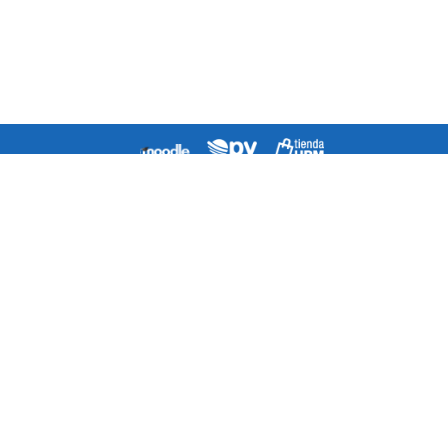
Agenda
Directorio
¿Cómo llegar a la escuela?
Contacto
Mapa del Sitio