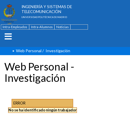
ESCUELA TÉCNICA SUPERIOR DE
INGENIERÍA Y SISTEMAS DE
TELECOMUNICACIÓN
UNIVERSIDAD POLITÉCNICA DE MADRID
Intra-Empleados
Intra-Alumnos
Noticias
Contacto
English
Web Personal
/
Investigación
Web Personal -
Investigación
ERROR
No se ha identificado ningún trabajador