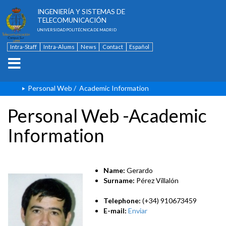
ESCUELA TÉCNICA SUPERIOR DE
INGENIERÍA Y SISTEMAS DE
TELECOMUNICACIÓN
UNIVERSIDAD POLITÉCNICA DE MADRID
Intra-Staff
Intra-Alums
News
Contact
Español
Personal Web
/
Academic Information
Personal Web -Academic
Information
Name:
Gerardo
Surname:
Pérez Villalón
Telephone:
(+34) 910673459
E-mail:
Enviar