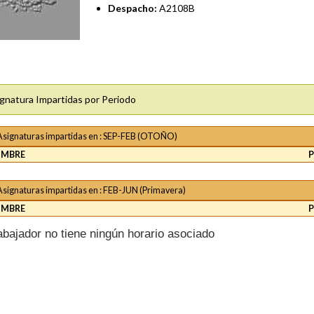
Despacho:
A2108B
gnatura Impartidas por Periodo
Asignaturas impartidas en : SEP-FEB (OTOÑO)
MBRE
Asignaturas impartidas en : FEB-JUN (Primavera)
MBRE
rabajador no tiene ningún horario asociado