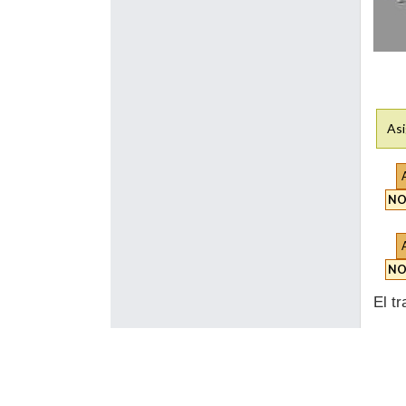
Asi
NO
NO
El t