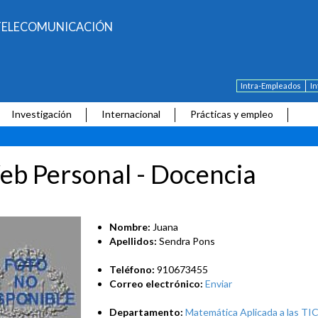
E TELECOMUNICACIÓN
Intra-Empleados
I
Investigación
Internacional
Prácticas y empleo
b Personal - Docencia
Nombre:
Juana
Apellidos:
Sendra Pons
Teléfono:
910673455
Correo electrónico:
Enviar
Departamento:
Matemática Aplicada a las TI