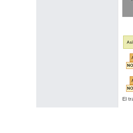
Asi
NO
NO
El t