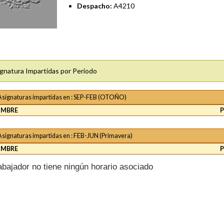
Despacho:
A4210
gnatura Impartidas por Periodo
Asignaturas impartidas en : SEP-FEB (OTOÑO)
MBRE
Asignaturas impartidas en : FEB-JUN (Primavera)
MBRE
rabajador no tiene ningún horario asociado