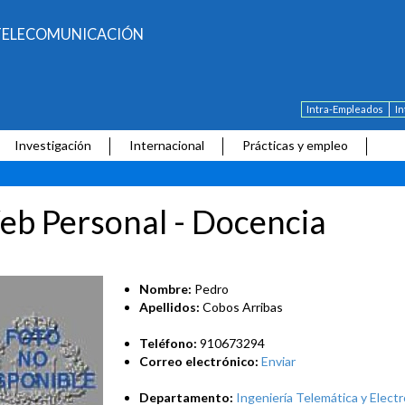
E TELECOMUNICACIÓN
Intra-Empleados
I
Investigación
Internacional
Prácticas y empleo
b Personal - Docencia
Nombre:
Pedro
Apellidos:
Cobos Arribas
Teléfono:
910673294
Correo electrónico:
Enviar
Departamento:
Ingeniería Telemática y Electr