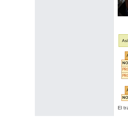
Asi
NO
PR
PR
NO
El t