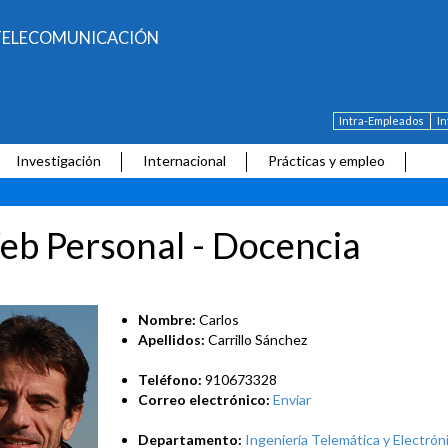
E TELECOMUNICACIÓN
Intra-Empleados
I
Investigación
Internacional
Prácticas y empleo
b Personal - Docencia
Nombre:
Carlos
Apellidos:
Carrillo Sánchez
Teléfono:
910673328
Correo electrónico:
Enviar
Departamento:
Ingeniería Telemática y Electrón