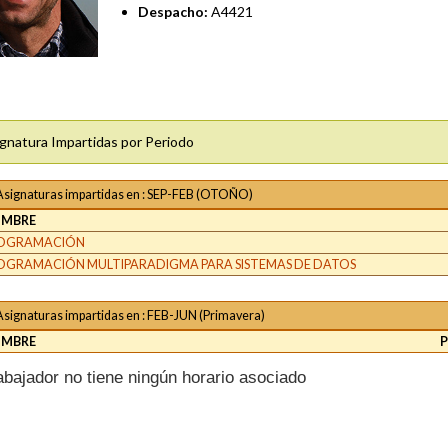
Despacho:
A4421
gnatura Impartidas por Periodo
Asignaturas impartidas en : SEP-FEB (OTOÑO)
MBRE
OGRAMACIÓN
OGRAMACIÓN MULTIPARADIGMA PARA SISTEMAS DE DATOS
Asignaturas impartidas en : FEB-JUN (Primavera)
MBRE
rabajador no tiene ningún horario asociado