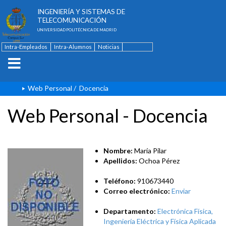
ESCUELA TÉCNICA SUPERIOR DE
INGENIERÍA Y SISTEMAS DE
TELECOMUNICACIÓN
UNIVERSIDAD POLITÉCNICA DE MADRID
Intra-Empleados
Intra-Alumnos
Noticias
Contacto
English
Web Personal
/
Docencia
Web Personal - Docencia
Nombre:
María Pilar
Apellidos:
Ochoa Pérez
Teléfono:
910673440
Correo electrónico:
Enviar
Departamento:
Electrónica Física,
Ingeniería Eléctrica y Física Aplicada