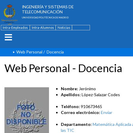
ESCUELA TÉCNICA SUPERIOR DE
INGENIERÍA Y SISTEMAS DE
TELECOMUNICACIÓN
UNIVERSIDAD POLITÉCNICA DE MADRID
Intra-Empleados
Intra-Alumnos
Noticias
Contacto
English
Web Personal
/
Docencia
Web Personal - Docencia
Nombre:
Jerónimo
Apellidos:
López-Salazar Codes
Teléfono:
910673465
Correo electrónico:
Enviar
Departamento:
Matemática Aplicada 
las TIC