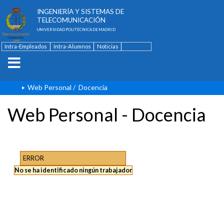
ESCUELA TÉCNICA SUPERIOR DE
INGENIERÍA Y SISTEMAS DE
TELECOMUNICACIÓN
UNIVERSIDAD POLITÉCNICA DE MADRID
Intra-Empleados
Intra-Alumnos
Noticias
Contacto
English
Web Personal
/
Docencia
Web Personal - Docencia
ERROR
No se ha identificado ningún trabajador