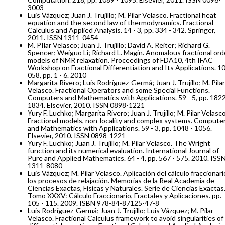
3003
Luis Vázquez; Juan J. Trujillo; M. Pilar Velasco. Fractional heat
equation and the second law of thermodynamics. Fractional
Calculus and Applied Analysis. 14 - 3, pp. 334 - 342. Springer,
2011. ISSN 1311-0454
M. PIlar Velasco; Juan J. Trujillo; David A. Reiter; Richard G.
Spencer; Weiguo Li; Richard L. Magin. Anomalous fractional ord
models of NMR relaxation. Proceedings of FDA10, 4th IFAC
Workshop on Fractional Differentiation and Its Applications. 10
058, pp. 1 - 6. 2010
Margarita Rivero; Luis Rodríguez-Germá; Juan J. Trujillo; M. Pilar
Velasco. Fractional Operators and some Special Functions.
Computers and Mathematics with Applications. 59 - 5, pp. 1822
1834. Elsevier, 2010. ISSN 0898-1221
Yury F. Luchko; Margarita Rivero; Juan J. Trujillo; M. Pilar Velasco
Fractional models, non-locality and complex systems. Compute
and Mathematics with Applications. 59 - 3, pp. 1048 - 1056.
Elsevier, 2010. ISSN 0898-1221
Yury F. Luchko; Juan J. Trujillo; M. Pilar Velasco. The Wright
function and its numerical evaluation. International Journal of
Pure and Applied Mathematics. 64 - 4, pp. 567 - 575. 2010. ISS
1311-8080
Luis Vázquez; M. Pilar Velasco. Aplicación del cálculo fraccionari
los procesos de relajación. Memorias de la Real Academia de
Ciencias Exactas, Físicas y Naturales. Serie de Ciencias Exactas
Tomo XXXV: Cálculo Fraccionario, Fractales y Aplicaciones. pp.
105 - 115. 2009. ISBN 978-84-87125-47-8
Luis Rodríguez-Germá; Juan J. Trujillo; Luis Vázquez; M. Pilar
Velasco. Fractional Calculus framework to avoid singularities of