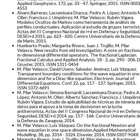
Applied Geophysics. 172, pp. 33 - 47. Springer, 2015. ISSN 0033
4553
Álvaro Barreras; Lacramioara Dranca; Pedro A. López; Antonio 
Oller; Francisco J. Umpiérrez; M. Pilar Velasco; Rubén Vigara.
Modelos Ocultos de Markov como herramienta de análisis de
perfiles conductuales. Aplicación al estudio de grupos terrorist
Actas del III Congreso Nacional de i+d en Defensa y Seguridad
DESEi+d 2015. pp. 623 - 630. Centro Universitario de la Defens
de Marín, 2015.
Humberto Prado; Margarita Rivero; Juan J. Trujillo; M. Pilar
Velasco. New results from old investigation: A note on fraction
m-dimensional differential operators. The fractional Laplacian.
Fractional Calculus and Applied Analysis. 18 - 2, pp. 290 - 306. 
Gruyter, 2015. ISSN 1311-0454
M. Pilar Velasco; David Usero; Salvador Jiménez; Luis Vázquez.
Transparent boundary conditions for the wave equation in one
dimension and for a Dirac-like equation. Electronic Journal of
Differential Equations. Conf. 22, pp. 117 - 137. Springer, 2015.
ISSN 1072-6691
M. Pilar Velasco; Simona Bernardi; Lacramioara Dranca; Pedro A
López; Antonio M. Oller; Alberto Sánchez; Francisco J. Umpiérr
Rubén Vigara. Estudio de aplicabilidad de técnicas de minería d
datos para el apoyo a la toma de decisiones en la lucha
antiterrorista. Actas del II Congreso Nacional de i+d en Defens
Seguridad, DESEi+d 2014. pp. 157 - 164. Centro Universitario d
la Defensa de Zaragoza, 2014.
M. Pilar Velasco; Luis Vázquez. On the fractional Newton and
wave equation in one space dimension.Applied Mathematical
Modelling. 38, pp. 3314 - 3324. Elsevier, 2014. ISSN 0307-904X
Margarita Rivero; Juan J. Trujillo; M. Pilar Velasco. A fractional