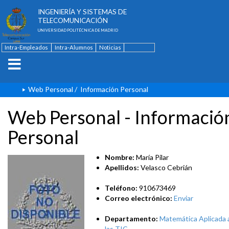
ESCUELA TÉCNICA SUPERIOR DE
INGENIERÍA Y SISTEMAS DE
TELECOMUNICACIÓN
UNIVERSIDAD POLITÉCNICA DE MADRID
Intra-Empleados
Intra-Alumnos
Noticias
Contacto
English
Web Personal
/
Información Personal
Web Personal - Informació
Personal
Nombre:
María Pilar
Apellidos:
Velasco Cebrián
Teléfono:
910673469
Correo electrónico:
Enviar
Departamento:
Matemática Aplicada 
las TIC