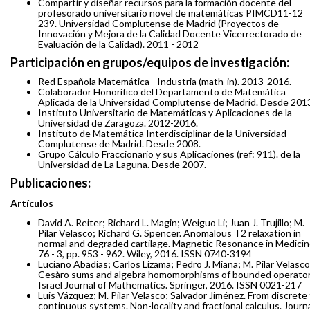
Compartir y diseñar recursos para la formación docente del
profesorado universitario novel de matemáticas PIMCD11-12
239. Universidad Complutense de Madrid (Proyectos de
Innovación y Mejora de la Calidad Docente Vicerrectorado de
Evaluación de la Calidad). 2011 - 2012
Participación en grupos/equipos de investigación:
Red Española Matemática - Industria (math-in). 2013-2016.
Colaborador Honorífico del Departamento de Matemática
Aplicada de la Universidad Complutense de Madrid. Desde 201
Instituto Universitario de Matemáticas y Aplicaciones de la
Universidad de Zaragoza. 2012-2016.
Instituto de Matemática Interdisciplinar de la Universidad
Complutense de Madrid. Desde 2008.
Grupo Cálculo Fraccionario y sus Aplicaciones (ref: 911). de la
Universidad de La Laguna. Desde 2007.
Publicaciones:
Artículos
David A. Reiter; Richard L. Magin; Weiguo Li; Juan J. Trujillo; M.
Pilar Velasco; Richard G. Spencer. Anomalous T2 relaxation in
normal and degraded cartilage. Magnetic Resonance in Medicin
76 - 3, pp. 953 - 962. Wiley, 2016. ISSN 0740-3194
Luciano Abadias; Carlos Lizama; Pedro J. Miana; M. Pilar Velasco
Cesàro sums and algebra homomorphisms of bounded operator
Israel Journal of Mathematics. Springer, 2016. ISSN 0021-217
Luis Vázquez; M. Pilar Velasco; Salvador Jiménez. From discrete
continuous systems. Non-locality and fractional calculus. Journ