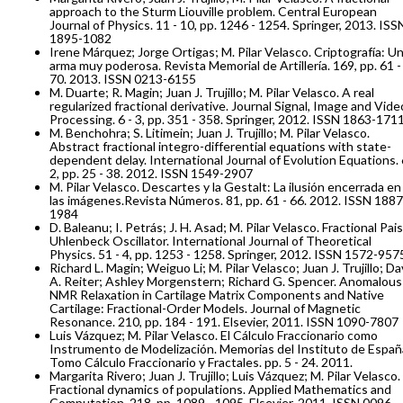
approach to the Sturm Liouville problem. Central European
Journal of Physics. 11 - 10, pp. 1246 - 1254. Springer, 2013. ISS
1895-1082
Irene Márquez; Jorge Ortigas; M. Pilar Velasco. Criptografía: U
arma muy poderosa. Revista Memorial de Artillería. 169, pp. 61 -
70. 2013. ISSN 0213-6155
M. Duarte; R. Magin; Juan J. Trujillo; M. Pilar Velasco. A real
regularized fractional derivative. Journal Signal, Image and Vide
Processing. 6 - 3, pp. 351 - 358. Springer, 2012. ISSN 1863-171
M. Benchohra; S. Litimein; Juan J. Trujillo; M. Pilar Velasco.
Abstract fractional integro-differential equations with state-
dependent delay. International Journal of Evolution Equations. 
2, pp. 25 - 38. 2012. ISSN 1549-2907
M. Pilar Velasco. Descartes y la Gestalt: La ilusión encerrada en
las imágenes.Revista Números. 81, pp. 61 - 66. 2012. ISSN 1887
1984
D. Baleanu; I. Petrás; J. H. Asad; M. Pilar Velasco. Fractional Pais
Uhlenbeck Oscillator. International Journal of Theoretical
Physics. 51 - 4, pp. 1253 - 1258. Springer, 2012. ISSN 1572-957
Richard L. Magin; Weiguo Li; M. Pilar Velasco; Juan J. Trujillo; Da
A. Reiter; Ashley Morgenstern; Richard G. Spencer. Anomalous
NMR Relaxation in Cartilage Matrix Components and Native
Cartilage: Fractional-Order Models. Journal of Magnetic
Resonance. 210, pp. 184 - 191. Elsevier, 2011. ISSN 1090-7807
Luis Vázquez; M. Pilar Velasco. El Cálculo Fraccionario como
Instrumento de Modelización. Memorias del Instituto de Españ
Tomo Cálculo Fraccionario y Fractales. pp. 5 - 24. 2011.
Margarita Rivero; Juan J. Trujillo; Luis Vázquez; M. Pilar Velasco.
Fractional dynamics of populations. Applied Mathematics and
Computation. 218, pp. 1089 - 1095. Elsevier, 2011. ISSN 0096-