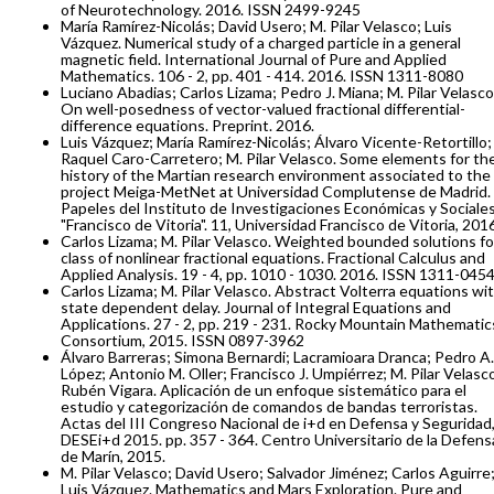
of Neurotechnology. 2016. ISSN 2499-9245
María Ramírez-Nicolás; David Usero; M. Pilar Velasco; Luis
Vázquez. Numerical study of a charged particle in a general
magnetic field. International Journal of Pure and Applied
Mathematics. 106 - 2, pp. 401 - 414. 2016. ISSN 1311-8080
Luciano Abadias; Carlos Lizama; Pedro J. Miana; M. Pilar Velasco
On well-posedness of vector-valued fractional differential-
difference equations. Preprint. 2016.
Luis Vázquez; María Ramírez-Nicolás; Álvaro Vicente-Retortillo;
Raquel Caro-Carretero; M. Pilar Velasco. Some elements for th
history of the Martian research environment associated to the
project Meiga-MetNet at Universidad Complutense de Madrid.
Papeles del Instituto de Investigaciones Económicas y Sociale
"Francisco de Vitoria". 11, Universidad Francisco de Vitoria, 201
Carlos Lizama; M. Pilar Velasco. Weighted bounded solutions fo
class of nonlinear fractional equations. Fractional Calculus and
Applied Analysis. 19 - 4, pp. 1010 - 1030. 2016. ISSN 1311-045
Carlos Lizama; M. Pilar Velasco. Abstract Volterra equations wi
state dependent delay. Journal of Integral Equations and
Applications. 27 - 2, pp. 219 - 231. Rocky Mountain Mathematic
Consortium, 2015. ISSN 0897-3962
Álvaro Barreras; Simona Bernardi; Lacramioara Dranca; Pedro A.
López; Antonio M. Oller; Francisco J. Umpiérrez; M. Pilar Velasc
Rubén Vigara. Aplicación de un enfoque sistemático para el
estudio y categorización de comandos de bandas terroristas.
Actas del III Congreso Nacional de i+d en Defensa y Seguridad
DESEi+d 2015. pp. 357 - 364. Centro Universitario de la Defens
de Marín, 2015.
M. Pilar Velasco; David Usero; Salvador Jiménez; Carlos Aguirre
Luis Vázquez. Mathematics and Mars Exploration. Pure and