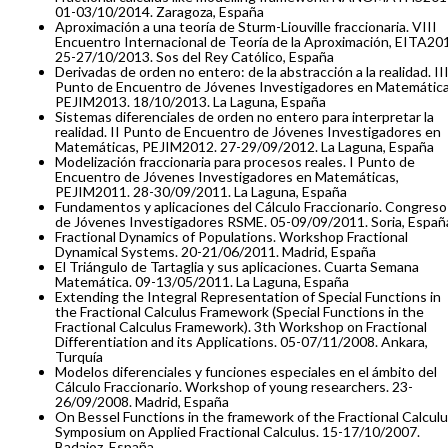
01-03/10/2014. Zaragoza, España
Aproximación a una teoría de Sturm-Liouville fraccionaria. VIII
Encuentro Internacional de Teoría de la Aproximación, EITA20
25-27/10/2013. Sos del Rey Católico, España
Derivadas de orden no entero: de la abstracción a la realidad. II
Punto de Encuentro de Jóvenes Investigadores en Matemática
PEJIM2013. 18/10/2013. La Laguna, España
Sistemas diferenciales de orden no entero para interpretar la
realidad. II Punto de Encuentro de Jóvenes Investigadores en
Matemáticas, PEJIM2012. 27-29/09/2012. La Laguna, España
Modelización fraccionaria para procesos reales. I Punto de
Encuentro de Jóvenes Investigadores en Matemáticas,
PEJIM2011. 28-30/09/2011. La Laguna, España
Fundamentos y aplicaciones del Cálculo Fraccionario. Congreso
de Jóvenes Investigadores RSME. 05-09/09/2011. Soria, Españ
Fractional Dynamics of Populations. Workshop Fractional
Dynamical Systems. 20-21/06/2011. Madrid, España
El Triángulo de Tartaglia y sus aplicaciones. Cuarta Semana
Matemática. 09-13/05/2011. La Laguna, España
Extending the Integral Representation of Special Functions in
the Fractional Calculus Framework (Special Functions in the
Fractional Calculus Framework). 3th Workshop on Fractional
Differentiation and its Applications. 05-07/11/2008. Ankara,
Turquía
Modelos diferenciales y funciones especiales en el ámbito del
Cálculo Fraccionario. Workshop of young researchers. 23-
26/09/2008. Madrid, España
On Bessel Functions in the framework of the Fractional Calculu
Symposium on Applied Fractional Calculus. 15-17/10/2007.
Badajoz, España