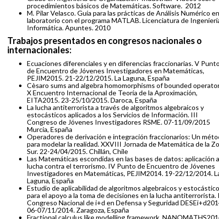
procedimientos básicos de Matemáticas. Software.
2012
M. Pilar Velasco. Guía para las prácticas de Análisis Numérico e
laboratorio con el programa MATLAB. Licenciatura de Ingenierí
Informática. Apuntes. 2010
Trabajos presentados en congresos nacionales o
internacionales:
Ecuaciones diferenciales y en diferencias fraccionarias. V Punt
de Encuentro de Jóvenes Investigadores en Matemáticas,
PEJIM2015. 21-22/12/2015. La Laguna, España
Cèsaro sums and algebra homomorphisms of bounded operator
X Encuentro Internacional de Teoría de la Aproximación,
EITA2015. 23-25/10/2015. Daroca, España
La lucha antiterrorista a través de algoritmos algebraicos y
estocásticos aplicados a los Servicios de Información. III
Congreso de Jóvenes Investigadores RSME. 07-11/09/2015
Murcia, España
Operadores de derivación e integración fraccionarios: Un mét
para modelar la realidad. XXVIII Jornada de Matemática de la Z
Sur. 22-24/04/2015. Chillán, Chile
Las Matemáticas escondidas en las bases de datos: aplicación a
lucha contra el terrorismo. IV Punto de Encuentro de Jóvenes
Investigadores en Matemáticas, PEJIM2014. 19-22/12/2014. L
Laguna, España
Estudio de aplicabilidad de algoritmos algebraicos y estocástic
para el apoyo a la toma de decisiones en la lucha antiterrorista. 
Congreso Nacional de i+d en Defensa y Seguridad DESEi+d201
06-07/11/2014. Zaragoza, España
Fractional calculus like modelling framework. NANOMATHS201