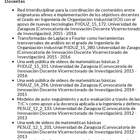
Docentes
Red interdisciplinar para la coordinación de contenidos entre
asignaturas afines e implementación de los objetivos docentes
el Grado en Ingeniería de Organización Industrial (IOI) con el
apoyo de nuevas tecnologías PIIDUZ_15_172. Universidad de
Zaragoza (Convocatoria de Innovación Docente Vicerrectorad
de Investigación). 2015 - 2016
Transformadas de Laplace y Fourier como herramientas
transversales de análisis en el grado de Ingeniería de
Organización Industrial PIIDUZ_15_380. Universidad de Zarag
(Convocatoria de Innovación Docente Vicerrectorado de
Investigación). 2015 - 2016
Una web pública de vídeos de matemáticas básicas 2
PIIDUZ_15_331. Universidad de Zaragoza (Convocatoria de
Innovación Docente Vicerrectorado de Investigación). 2015 -
2016
Una web pública de vídeos de matemáticas básicas
PRAUZ_14_296. Universidad de Zaragoza (Convocatoria de
Innovación Docente Vicerrectorado de Investigación). 2014 -
2015
Modelos de auto-seguimiento y auto-evaluación a través de las
TIC’s como apoyo a la docencia aplicada a la ingeniería y defens
PESUZ_12_2_133. Universidad de Zaragoza (Convocatoria de
Innovación Docente Vicerrectorado de Investigación). 2012 -
2013
Una web de vídeos de matemáticas básicas
PESUZ_12_1_201, Universidad de Zaragoza (Convocatoria de
Innovación Docente Vicerrectorado de Investigación). 2012 -
2013