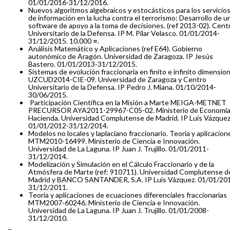
01/01/2016-31/12/2016.
Nuevos algoritmos algebraicos y estocásticos para los servicio
de información en la lucha contra el terrorismo: Desarrollo de u
software de apoyo a la toma de decisiones. (ref 2013-02). Cent
Universitario de la Defensa. IP M. Pilar Velasco. 01/01/2014-
31/12/2015. 10.000 ¤.
Análisis Matemático y Aplicaciones (ref E64). Gobierno
autonómico de Aragón. Universidad de Zaragoza. IP Jesús
Bastero. 01/01/2013-31/12/2015.
Sistemas de evolución fraccionaria en finito e infinito dimension
UZCUD2014-CIE-09. Universidad de Zaragoza y Centro
Universitario de la Defensa. IP Pedro J. Miana. 01/10/2014-
30/06/2015.
Participación Científica en la Misión a Marte MEIGA-METNET
PRECURSOR AYA2011-29967-C05-02. Ministerio de Economía
Hacienda. Universidad Complutense de Madrid. IP Luis Vázquez
01/01/2012-31/12/2014.
Modelos no locales y laplaciano fraccionario. Teoría y aplicacion
MTM2010-16499. Ministerio de Ciencia e Innovación.
Universidad de La Laguna. IP Juan J. Trujillo. 01/01/2011-
31/12/2014.
Modelización y Simulación en el Cálculo Fraccionario y de la
Atmósfera de Marte (ref: 910711). Universidad Complutense d
Madrid y BANCO SANTANDER, S.A. IP Luis Vázquez. 01/01/20
31/12/2011.
Teoría y aplicaciones de ecuaciones diferenciales fraccionarias
MTM2007-60246. Ministerio de Ciencia e Innovación.
Universidad de La Laguna. IP Juan J. Trujillo. 01/01/2008-
31/12/2010.