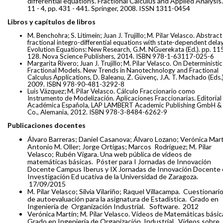
differential equations. Fractional Calculus and Applied Analysis.
11 - 4, pp. 431 - 441. Springer, 2008. ISSN 1311-0454
Libros y capítulos de libros
M. Benchohra; S. Litimein; Juan J. Trujillo; M. Pilar Velasco. Abstract
fractional integro-differential equations with state-dependent delay
Evolution Equations: New Research, G.M. NGuerekata (Ed.). pp. 115
128. Nova Science Publishers, 2014. ISBN 978-1-63117-025-6
Margarita Rivero; Juan J. Trujillo; M. Pilar Velasco. On Deterministic
Fractional Models. New Trends in Nanotechnology and Fractional
Calculus Applications, D. Baleanu, Z. Güvenç, J.A. T. Machado (Eds.)
2009. ISBN 978-90-481-3292-8
Luis Vázquez; M. Pilar Velasco. Cálculo Fraccionario como
Instrumento de Modelización. Aplicaciones Fraccionarias. Editorial
Académica Española, LAP LAMBERT Academic Publishing GmbH &
Co., Alemania, 2012. ISBN 978-3-8484-6262-9
Publicaciones docentes
Álvaro Barreras; Daniel Casanova; Álvaro Lozano; Verónica Mart
Antonio M. Oller; Jorge Ortigas; Marcos
Rodríguez; M. Pilar
Velasco; Rubén Vigara. Una web pública de vídeos de
matemáticas básicas.
Póster para I Jornadas de Innovación
Docente Campus Iberus y IX Jornadas de Innovación Docente 
Investigación Ed
ucativa de la Universidad de Zaragoza.
17/09/2015
M. Pilar Velasco; Silvia Vilariño; Raquel Villacampa.
Cuestionari
de autoevaluación para la asignatura de Estadística.
Grado en
Ingeniería de
Organización Industrial.
Software.
2012
Verónica Martín; M. Pilar Velasco. Vídeos de Matemáticas básic
Grado en Ingeniería de Organización
Industrial.
Vídeos sobre