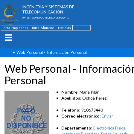
ESCUELA TÉCNICA SUPERIOR DE
INGENIERÍA Y SISTEMAS DE
TELECOMUNICACIÓN
UNIVERSIDAD POLITÉCNICA DE MADRID
Intra-Empleados
Intra-Alumnos
Noticias
Contacto
English
Web Personal
/
Información Personal
Web Personal - Informació
Personal
Nombre:
María Pilar
Apellidos:
Ochoa Pérez
Teléfono:
910673440
Correo electrónico:
Enviar
Departamento:
Electrónica Física,
Ingeniería Eléctrica y Física Aplicada