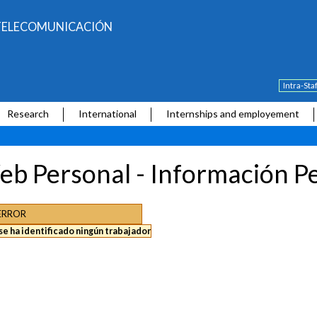
E TELECOMUNICACIÓN
Intra-Sta
Research
International
Internships and employement
b Personal - Información P
ERROR
se ha identificado ningún trabajador