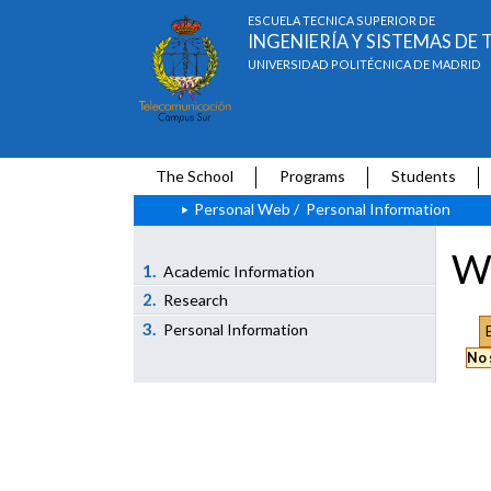
ESCUELA TÉCNICA SUPERIOR DE
INGENIERÍA Y SISTEMAS D
UNIVERSIDAD POLITÉCNICA DE MADRID
The School
Programs
Students
Personal Web
/
Personal Information
We
1.
Academic Information
2.
Research
3.
Personal Information
No 