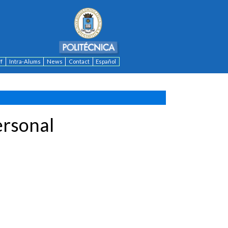
ff
Intra-Alums
News
Contact
Español
ersonal