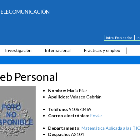
E TELECOMUNICACIÓN
Intra-Empleados
I
Investigación
Internacional
Prácticas y empleo
eb Personal
Nombre:
María Pilar
Apellidos:
Velasco Cebrián
Teléfono:
910673469
Correo electrónico:
Enviar
Departamento:
Matemática Aplicada a las TI
Despacho:
A2104