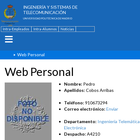
ESCUELA TÉCNICA SUPERIOR DE
INGENIERÍA Y SISTEMAS DE
TELECOMUNICACIÓN
UNIVERSIDAD POLITÉCNICA DE MADRID
Intra-Empleados
Intra-Alumnos
Noticias
Contacto
English
Web Personal
Web Personal
Nombre:
Pedro
Apellidos:
Cobos Arribas
Teléfono:
910673294
Correo electrónico:
Enviar
Departamento:
Ingeniería Telemática
Electrónica
Despacho:
A4210