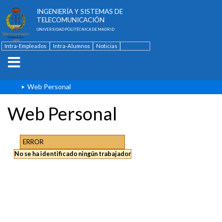
ESCUELA TÉCNICA SUPERIOR DE
INGENIERÍA Y SISTEMAS DE
TELECOMUNICACIÓN
UNIVERSIDAD POLITÉCNICA DE MADRID
Intra-Empleados
Intra-Alumnos
Noticias
Contacto
English
Web Personal
Web Personal
ERROR
No se ha identificado ningún trabajador