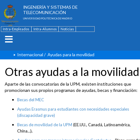
ESCUELA TÉCNICA SUPERIOR DE
INGENIERÍA Y SISTEMAS DE
TELECOMUNICACIÓN
UNIVERSIDAD POLITÉCNICA DE MADRID
Intra-Empleados
Intra-Alumnos
Noticias
Contacto
English
Internacional
/
Ayudas para la movilidad
Otras ayudas a la movilidad
Aparte de las convocatorias de la UPM, existen instituciones que
promocionan sus propios programas de ayudas, becas y financiación:
Becas del MEC
Ayudas Erasmus para estudiantes con necesidades especiales
(discapacidad grave)
Becas de movilidad de la UPM
(EE.UU., Canadá, Latinoamérica,
China...)
.