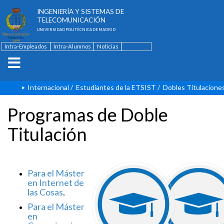
ESCUELA TÉCNICA SUPERIOR DE
INGENIERÍA Y SISTEMAS DE
TELECOMUNICACIÓN
UNIVERSIDAD POLITÉCNICA DE MADRID
Intra-Empleados
Intra-Alumnos
Noticias
Contacto
English
Internacional
/
Estudiantes de la ETSIST
/
Dobles Titulacione
Programas de Doble
Titulación
Para el Máster
en Internet de
las Cosas
.
Para el Máster
en