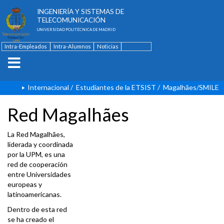
ESCUELA TÉCNICA SUPERIOR DE
INGENIERÍA Y SISTEMAS DE
TELECOMUNICACIÓN
UNIVERSIDAD POLITÉCNICA DE MADRID
Intra-Empleados
Intra-Alumnos
Noticias
Contacto
English
Internacional
/
Estudiantes de la ETSIST
/
Magalhães/SMILE
Red Magalhães
La Red Magalhães,
liderada y coordinada
por la UPM, es una
red de cooperación
entre Universidades
europeas y
latinoamericanas.
Dentro de esta red
se ha creado el