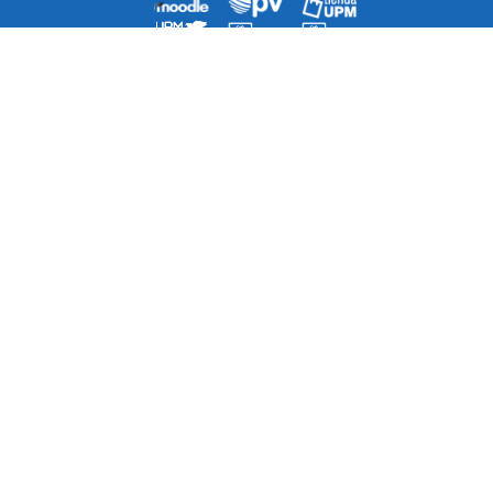
Agenda
Directorio
¿Cómo llegar a la escuela?
Contacto
Mapa del Sitio
Quejas/Sugerencias/Felicitaciones
Museo de Telecomunicaciones
Grados
Másteres Oficiales y Doctorado