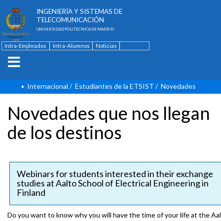
ESCUELA TÉCNICA SUPERIOR DE
INGENIERÍA Y SISTEMAS DE
TELECOMUNICACIÓN
UNIVERSIDAD POLITÉCNICA DE MADRID
Intra-Empleados
Intra-Alumnos
Noticias
Contacto
English
Internacional
/
Estudiantes de la ETSIST
/
Novedades
Novedades que nos llegan
de los destinos
Webinars for students interested in their exchange
studies at Aalto School of Electrical Engineering in
Finland
Do you want to know why you will have the time of your life at the Aa