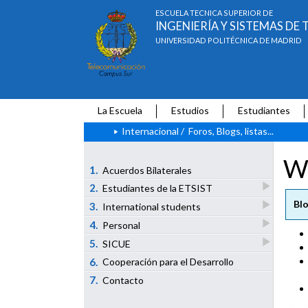
ESCUELA TÉCNICA SUPERIOR DE
INGENIERÍA Y SISTEMAS D
UNIVERSIDAD POLITÉCNICA DE MADRID
La Escuela
Estudios
Estudiantes
Internacional
/
Foros, Blogs, listas...
W
1.
Acuerdos Bilaterales
2.
Estudiantes de la ETSIST
Blo
3.
International students
4.
Personal
5.
SICUE
6.
Cooperación para el Desarrollo
7.
Contacto