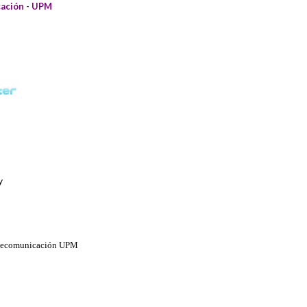
cación - UPM
y
elecomunicación
UPM