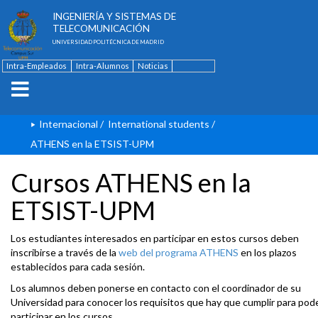
ESCUELA TÉCNICA SUPERIOR DE
INGENIERÍA Y SISTEMAS DE
TELECOMUNICACIÓN
UNIVERSIDAD POLITÉCNICA DE MADRID
Intra-Empleados
Intra-Alumnos
Noticias
Contacto
English
Internacional
/
International students
/
ATHENS en la ETSIST-UPM
Cursos ATHENS en la
ETSIST-UPM
Los estudiantes interesados en participar en estos cursos deben
inscribirse a través de la
web del programa ATHENS
en los plazos
establecidos para cada sesión.
Los alumnos deben ponerse en contacto con el coordinador de su
Universidad para conocer los requisitos que hay que cumplir para pod
participar en los cursos.