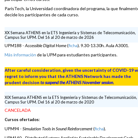
ParisTech, la Universidad coordinadora del programa, la que finalment
decide los participantes de cada curso.
XX Semana ATHENS en la ETS Ingeniería y Sistemas de Telecomunicación,
Campus Sur UPM. Del 16 al 20 de marzo de 2026
UPM188 -
Accessible Digital Home
(
ficha
). 9.30-13.30h. Aula A3001.
Más información
de la UPM para estudiantes participantes.
After careful consideration, given the uncertainty of COVID-19 
regret to inform you that the ATHENS Network has made the
prudent decision
to suspend the ATHENS November session
.
XIX Semana ATHENS en la ETS Ingeniería y Sistemas de Telecomunicación,
Campus Sur UPM. Del 16 al 20 de marzo de 2020
CANCELADA
Cursos ofertados
:
UPM94 -
Simulation Tools in Sound Reinforcement
(
ficha
).
UPM140 -
Distributed Systems Applied to Sustainable Development Goals