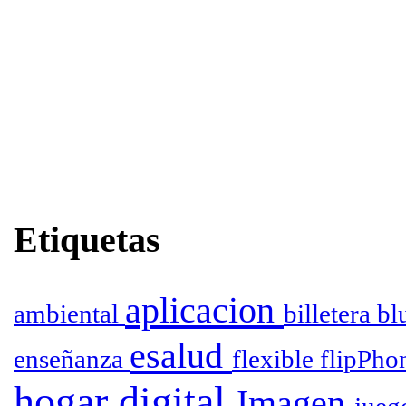
Etiquetas
aplicacion
ambiental
billetera
bl
esalud
enseñanza
flexible
flipPho
hogar digital
Imagen