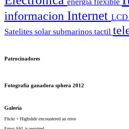
Electronica
energia
flexible
Internet
informacion
LC
tel
Satelites
solar
submarinos
tactil
Patrocinadores
Fotografía ganadora sphera 2012
Galería
Flickr + Highslide encountered an error
Error: SSL is required