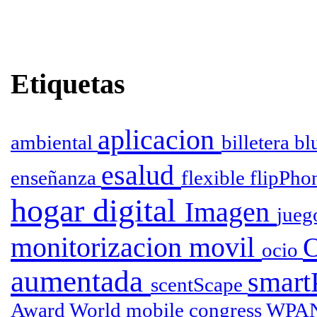
Etiquetas
aplicacion
ambiental
billetera
bl
esalud
enseñanza
flexible
flipPho
hogar digital
Imagen
jueg
monitorizacion
movil
ocio
aumentada
smar
scentScape
Award
World mobile congress
WPA