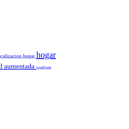
hogar
ocalizacion
hogar
ad aumentada
scentScape