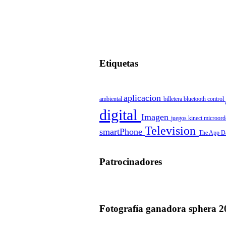
Etiquetas
aplicacion
ambiental
billetera
bluetooth
control
digital
Imagen
juegos
kinect
microor
Television
smartPhone
The App D
Patrocinadores
Fotografía ganadora sphera 2