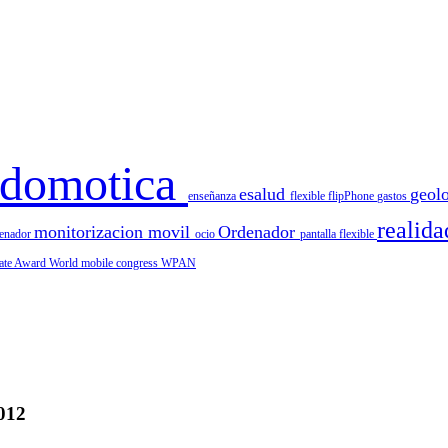
domotica
esalud
geol
enseñanza
flexible
flipPhone
gastos
realid
monitorizacion
movil
Ordenador
denador
ocio
pantalla flexible
ate Award
World mobile congress
WPAN
012