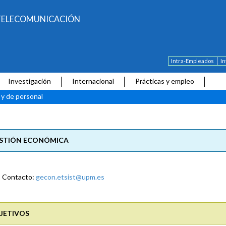
E TELECOMUNICACIÓN
Intra-Empleados
I
Investigación
Internacional
Prácticas y empleo
y de personal
STIÓN ECONÓMICA
Contacto:
gecon.etsist@upm.es
JETIVOS