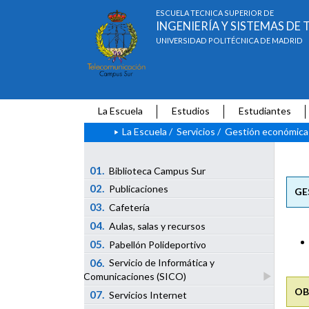
ESCUELA TÉCNICA SUPERIOR DE
INGENIERÍA Y SISTEMAS D
UNIVERSIDAD POLITÉCNICA DE MADRID
La Escuela
Estudios
Estudiantes
La Escuela
/
Servicios
/
Gestión económica 
01.
Biblioteca Campus Sur
02.
Publicaciones
GE
03.
Cafetería
04.
Aulas, salas y recursos
05.
Pabellón Polideportivo
06.
Servicio de Informática y
Comunicaciones (SICO)
OB
07.
Servicios Internet