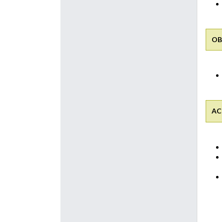
OB
AC